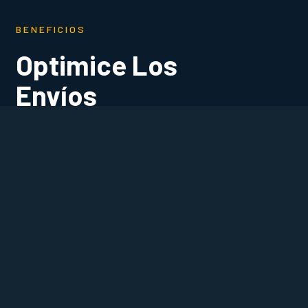
BENEFICIOS
Optimice Los
Envíos
Nacionales e
Internacionales
Maximice el rendimiento de su equipo simplificando
el procesamiento de pedidos, proporcionando un
seguimiento de los envíos en tiempo real y
reduciendo las devoluciones.
Explore las principales ventajas de nuestras
soluciones ....